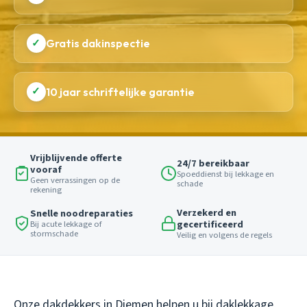
✓
Gratis dakinspectie
✓
10 jaar schriftelijke garantie
Vrijblijvende offerte
24/7 bereikbaar
vooraf
Spoeddienst bij lekkage en
Geen verrassingen op de
schade
rekening
Verzekerd en
Snelle noodreparaties
gecertificeerd
Bij acute lekkage of
stormschade
Veilig en volgens de regels
Onze dakdekkers in Diemen helpen u bij daklekkage,