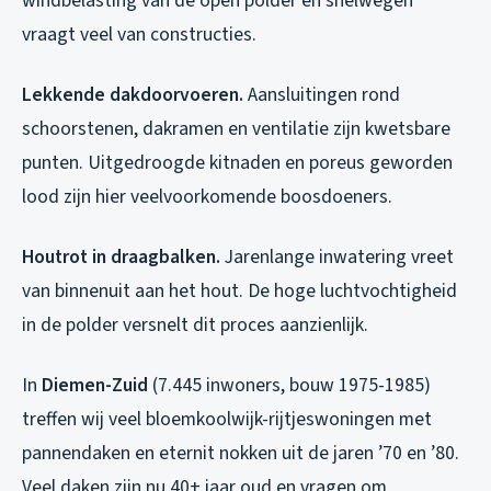
windbelasting van de open polder en snelwegen
vraagt veel van constructies.
Lekkende dakdoorvoeren.
Aansluitingen rond
schoorstenen, dakramen en ventilatie zijn kwetsbare
punten. Uitgedroogde kitnaden en poreus geworden
lood zijn hier veelvoorkomende boosdoeners.
Houtrot in draagbalken.
Jarenlange inwatering vreet
van binnenuit aan het hout. De hoge luchtvochtigheid
in de polder versnelt dit proces aanzienlijk.
In
Diemen-Zuid
(7.445 inwoners, bouw 1975-1985)
treffen wij veel bloemkoolwijk-rijtjeswoningen met
pannendaken en eternit nokken uit de jaren ’70 en ’80.
Veel daken zijn nu 40+ jaar oud en vragen om