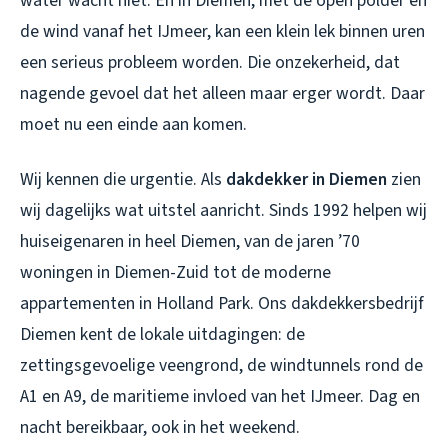
water wacht niet. En in Diemen, met de open polder en
de wind vanaf het IJmeer, kan een klein lek binnen uren
een serieus probleem worden. Die onzekerheid, dat
nagende gevoel dat het alleen maar erger wordt. Daar
moet nu een einde aan komen.
Wij kennen die urgentie. Als
dakdekker in Diemen
zien
wij dagelijks wat uitstel aanricht. Sinds 1992 helpen wij
huiseigenaren in heel Diemen, van de jaren ’70
woningen in Diemen-Zuid tot de moderne
appartementen in Holland Park. Ons
dakdekkersbedrijf
Diemen
kent de lokale uitdagingen: de
zettingsgevoelige veengrond, de windtunnels rond de
A1 en A9, de maritieme invloed van het IJmeer. Dag en
nacht bereikbaar, ook in het weekend.