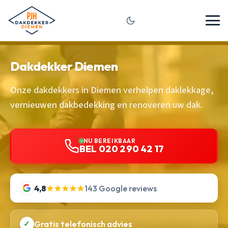
Dakdekker Diemen
Onze dakdekkers in Diemen verhelpen daklekkage,
vernieuwen dakbedekking en renoveren uw dak.
NU BEREIKBAAR
BEL 020 290 42 17
4,8
★★★★★
143 Google reviews
✓
Gratis telefonisch advies