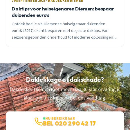
29 SEPTEMBER 2025 · DAKDEKKER DIEMEN
Daktips voor huiseigenaren Diemen: bespaar
duizenden euro’s
Ontdek hoe je als Diemense huiseigenaar duizenden
euro&#8217;s kunt besparen met de juiste daktips. Van
seizoensgebonden onderhoud tot moderne oplossingen,
praktisch advies van een ervaren lokale dakdekker.
Daklekkage of dakschade?
Dakdekker Diemen met meer dan 30 jaar ervaring is
klaar om u te helpen. Bel ons vandaag.
NU BEREIKBAAR
BEL 020 290 42 17