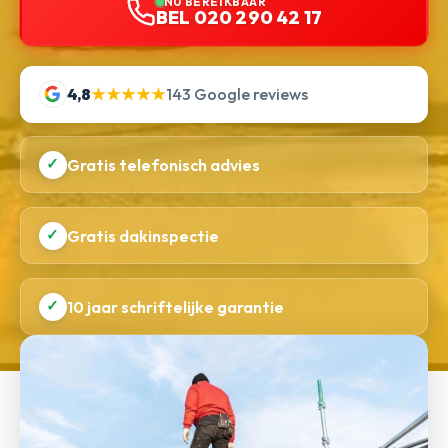
NU BEREIKBAAR
BEL 020 290 42 17
4,8
★★★★★
143 Google reviews
✓
Gratis telefonisch advies
✓
Gratis dakinspectie
✓
10 jaar schriftelijke garantie