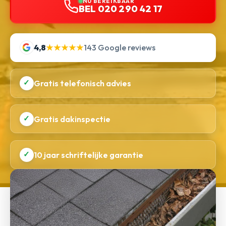
NU BEREIKBAAR
BEL 020 290 42 17
4,8
★★★★★
143 Google reviews
✓
Gratis telefonisch advies
✓
Gratis dakinspectie
✓
10 jaar schriftelijke garantie