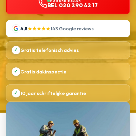
NU BEREIKBAAR
BEL 020 290 42 17
4,8
★★★★★
143 Google reviews
✓
Gratis telefonisch advies
✓
Gratis dakinspectie
✓
10 jaar schriftelijke garantie